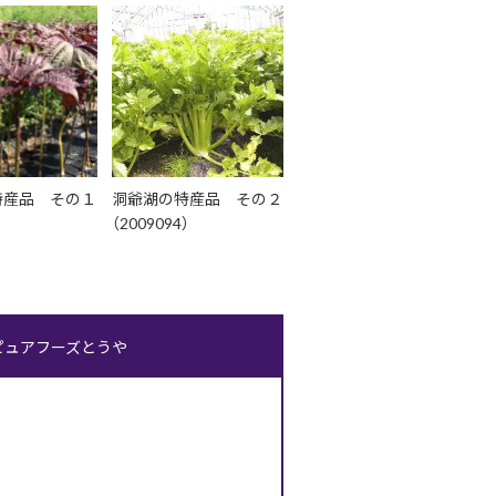
特産品 その１
洞爺湖の特産品 その２
）
（2009094）
ピュアフーズとうや