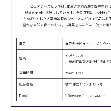
ピュアフーズとうやは、北海道の洞爺湖で四季を通じ
野菜を全国へお届けしています。その時期にしか味わえ
さっぱりとした大葉赤紫蘇のジュースなどの加工品はお
豊かな自然で育ったおいしい野菜をふんだんに使った商
屋号
有限会社ピュアフーズとうや
〒049-5802
住所
北海道虻田郡洞爺湖町洞爺町5
営業時間
9:00～17:00
担当者名
橋本 謙之介 (ﾊｼﾓﾄ ｹﾝﾉｽｹ)
E-mail
info@pure-foodstoya.com