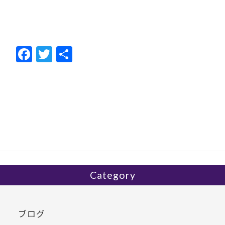
F
T
共
ac
w
有
e
itt
b
er
o
o
k
Category
ブログ